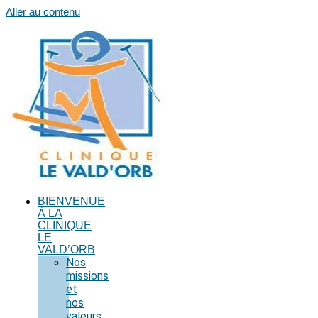
Aller au contenu
BIENVENUE
À LA
CLINIQUE
LE
VALD’ORB
Nos
missions
et
nos
valeurs